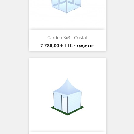
Garden 3x3 - Cristal
Prix
2 280,00 €
TTC
-
1 900,00 € HT