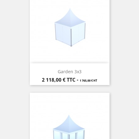
Garden 3x3
Prix
2 118,00 €
TTC
-
1 765,00 € HT