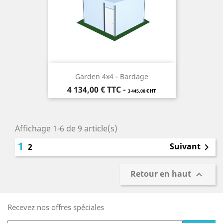
Garden 4x4 - Bardage
Prix
4 134,00 €
TTC
-
3 445,00 € HT
Affichage 1-6 de 9 article(s)
1
Suivant
2

Retour en haut

Recevez nos offres spéciales