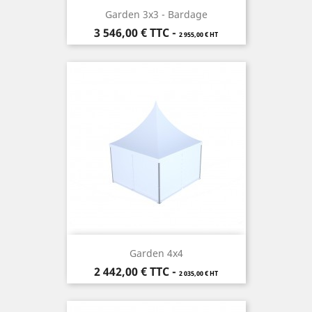
Garden 3x3 - Bardage
Prix
3 546,00 €
TTC
-
2 955,00 € HT
Garden 4x4
Prix
2 442,00 €
TTC
-
2 035,00 € HT