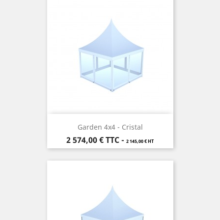
Garden 4x4 - Cristal
Prix
2 574,00 €
TTC
-
2 145,00 € HT