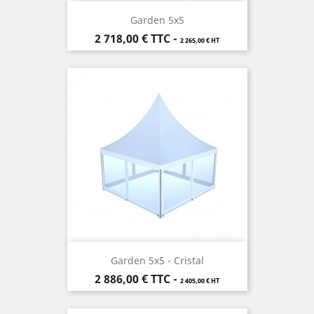
Garden 5x5
Prix
2 718,00 €
TTC
-
2 265,00 € HT
Garden 5x5 - Cristal
Prix
2 886,00 €
TTC
-
2 405,00 € HT