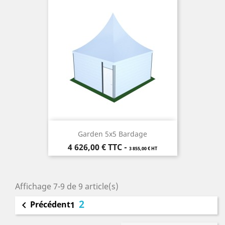
Garden 5x5 Bardage
Prix
4 626,00 €
TTC
-
3 855,00 € HT
Affichage 7-9 de 9 article(s)
2
Précédent

1