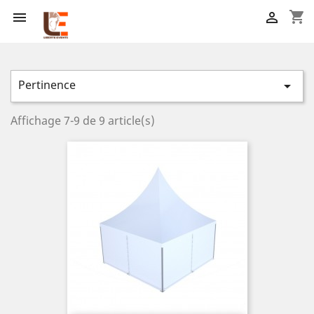
shopping_cart


Pertinence

Affichage 7-9 de 9 article(s)