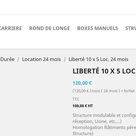
CARRIERE
ROND DE LONGE
BOXES MANUELS
STR
 Durée
Location 24 mois
Liberté 10 x 5 Loc. 24 mois
LIBERTÉ 10 X 5 LOC
120,00 €
(120,00 € /mois ( 24 mois ) + forf
TTC
100,00 € HT
Structure modulable et configu
réception, Usine, etc....)
Homologation Bâtiments péren
Structure)