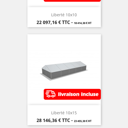
Liberté 10x10
Prix
22 097,16 €
TTC
-
18 414,30 € HT
Liberté 10x15
Prix
28 146,36 €
TTC
-
23 455,30 € HT