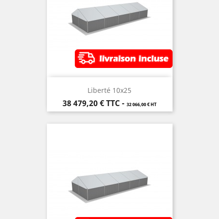
Liberté 10x25
Prix
38 479,20 €
TTC
-
32 066,00 € HT