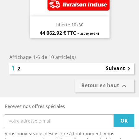
Liberté 10x30
Prix
44 062,92 €
TTC
-
36 719,10 € HT
Affichage 1-6 de 10 article(s)
1
Suivant
2

Retour en haut

Recevez nos offres spéciales
Vous pouvez vous désinscrire à tout moment. Vous