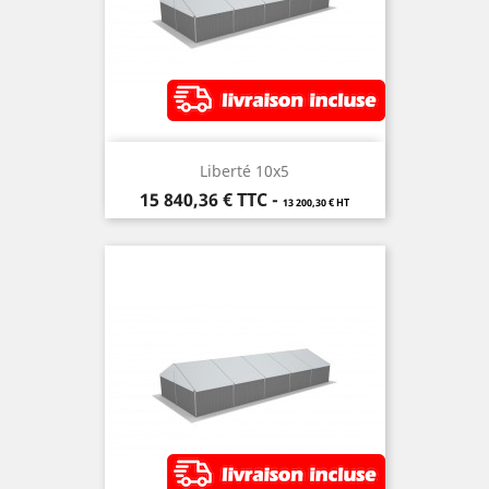
Liberté 10x5
Prix
15 840,36 €
TTC
-
13 200,30 € HT