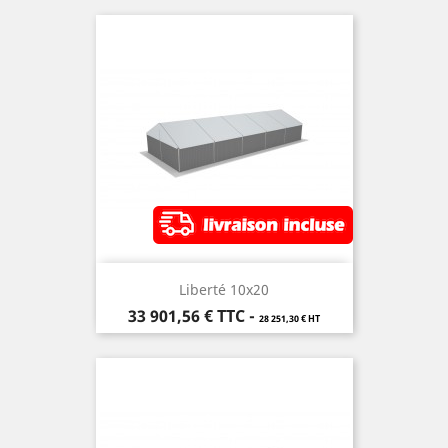
Liberté 10x20
Prix
33 901,56 €
TTC
-
28 251,30 € HT